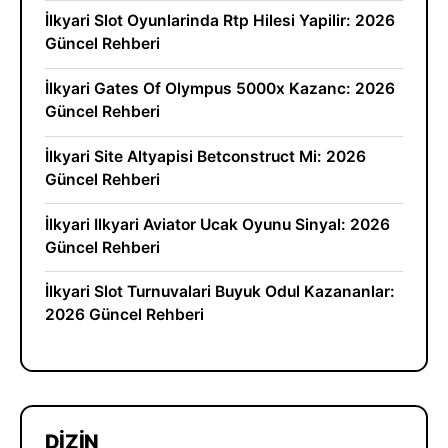
İlkyari Slot Oyunlarinda Rtp Hilesi Yapilir: 2026
Güncel Rehberi
İlkyari Gates Of Olympus 5000x Kazanc: 2026
Güncel Rehberi
İlkyari Site Altyapisi Betconstruct Mi: 2026
Güncel Rehberi
İlkyari Ilkyari Aviator Ucak Oyunu Sinyal: 2026
Güncel Rehberi
İlkyari Slot Turnuvalari Buyuk Odul Kazananlar:
2026 Güncel Rehberi
DIZIN