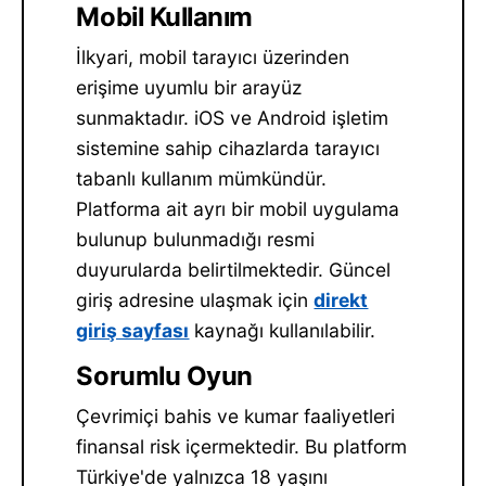
Mobil Kullanım
İlkyari, mobil tarayıcı üzerinden
erişime uyumlu bir arayüz
sunmaktadır. iOS ve Android işletim
sistemine sahip cihazlarda tarayıcı
tabanlı kullanım mümkündür.
Platforma ait ayrı bir mobil uygulama
bulunup bulunmadığı resmi
duyurularda belirtilmektedir. Güncel
giriş adresine ulaşmak için
direkt
giriş sayfası
kaynağı kullanılabilir.
Sorumlu Oyun
Çevrimiçi bahis ve kumar faaliyetleri
finansal risk içermektedir. Bu platform
Türkiye'de yalnızca 18 yaşını