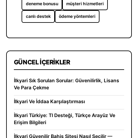
deneme bonusu
müşteri hizmetleri
canlı destek
ödeme yöntemleri
GÜNCEL İÇERIKLER
İlkyari Sık Sorulan Sorular: Güvenilirlik, Lisans
Ve Para Çekme
İlkyari Ve İddaa Karşılaştırması
İlkyari Türkiye: Tl Desteği, Türkçe Arayüz Ve
Erişim Bilgileri
İlkyari Güvenilir Bahis Sitesi Nasıl Seçilir —