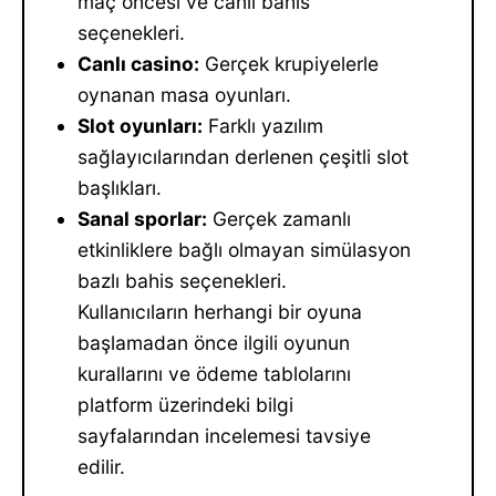
maç öncesi ve canlı bahis
seçenekleri.
Canlı casino:
Gerçek krupiyelerle
oynanan masa oyunları.
Slot oyunları:
Farklı yazılım
sağlayıcılarından derlenen çeşitli slot
başlıkları.
Sanal sporlar:
Gerçek zamanlı
etkinliklere bağlı olmayan simülasyon
bazlı bahis seçenekleri.
Kullanıcıların herhangi bir oyuna
başlamadan önce ilgili oyunun
kurallarını ve ödeme tablolarını
platform üzerindeki bilgi
sayfalarından incelemesi tavsiye
edilir.