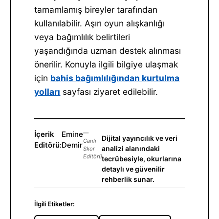
tamamlamış bireyler tarafından
kullanılabilir. Aşırı oyun alışkanlığı
veya bağımlılık belirtileri
yaşandığında uzman destek alınması
önerilir. Konuyla ilgili bilgiye ulaşmak
için
bahis bağımlılığından kurtulma
yolları
sayfası ziyaret edilebilir.
İçerik
Emine
—
Dijital yayıncılık ve veri
Canlı
Editörü:
Demir
analizi alanındaki
Skor
Editörü
tecrübesiyle, okurlarına
detaylı ve güvenilir
rehberlik sunar.
İlgili Etiketler: