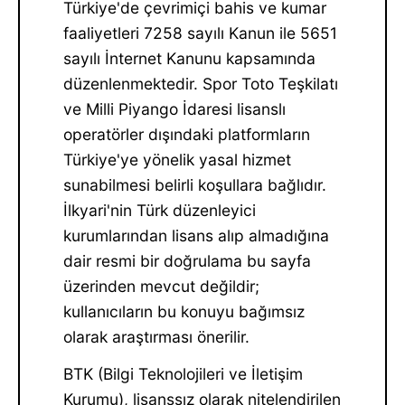
Türkiye'de çevrimiçi bahis ve kumar
faaliyetleri 7258 sayılı Kanun ile 5651
sayılı İnternet Kanunu kapsamında
düzenlenmektedir. Spor Toto Teşkilatı
ve Milli Piyango İdaresi lisanslı
operatörler dışındaki platformların
Türkiye'ye yönelik yasal hizmet
sunabilmesi belirli koşullara bağlıdır.
İlkyari'nin Türk düzenleyici
kurumlarından lisans alıp almadığına
dair resmi bir doğrulama bu sayfa
üzerinden mevcut değildir;
kullanıcıların bu konuyu bağımsız
olarak araştırması önerilir.
BTK (Bilgi Teknolojileri ve İletişim
Kurumu), lisanssız olarak nitelendirilen