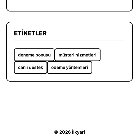
ETIKETLER
deneme bonusu
müşteri hizmetleri
canlı destek
ödeme yöntemleri
© 2026 İlkyari