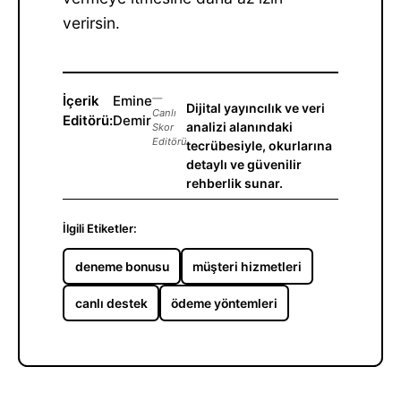
verirsin.
İçerik
Emine
—
Dijital yayıncılık ve veri
Canlı
Editörü:
Demir
analizi alanındaki
Skor
Editörü
tecrübesiyle, okurlarına
detaylı ve güvenilir
rehberlik sunar.
İlgili Etiketler:
deneme bonusu
müşteri hizmetleri
canlı destek
ödeme yöntemleri