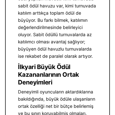
sabit ödül havuzu var, kimi turnuvada
katılım arttıkça toplam ödül de
büyüyor. Bu farkı bilmek, katılımın
değerlendirilmesinde belirleyici
oluyor. Sabit ödüllü turnuvalarda az
katılımcı olması avantaj sağlıyor;
büyüyen ödül havuzlu turnuvalarda
ise rekabet de paralel olarak artıyor.
İlkyari Büyük Ödül
Kazananlarının Ortak
Deneyimleri
Deneyimli oyuncuların aktardıklarına
bakıldığında, büyük ödüle ulaşanların
ortak özelliği net bir bütçe belirlemiş
ve bu sınırı koruyabilmiş olmaları.