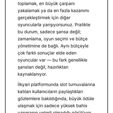
toplamak, en büyük çarpanı
yakalamak ya da en fazla kazanımı
gerçekleştirmek için diğer
oyuncularla yarışıyorsunuz. Pratikte
bu durum, sadece şansa değil;
zamanlama, oyun seçimi ve bütçe
yönetimine de bağlı. Aynı bütçeyle
çok farklı sonuçlar elde eden
oyuncular var — bu fark genellikle
şanstan değil, hazırlıktan
kaynaklanıyor.
İlkyari platformunda slot turnuvalarına
katılan kullanıcıların paylaştıkları
gözlemlere bakıldığında, büyük ödüle
ulaşmak için sadece yüksek bahis
yapmanın yeterli olmadığı görülüyor.