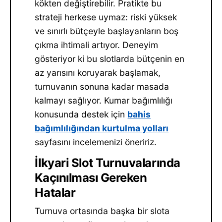
kökten değiştirebilir. Pratikte bu
strateji herkese uymaz: riski yüksek
ve sınırlı bütçeyle başlayanların boş
çıkma ihtimali artıyor. Deneyim
gösteriyor ki bu slotlarda bütçenin en
az yarısını koruyarak başlamak,
turnuvanın sonuna kadar masada
kalmayı sağlıyor. Kumar bağımlılığı
konusunda destek için
bahis
bağımlılığından kurtulma yolları
sayfasını incelemenizi öneririz.
İlkyari Slot Turnuvalarında
Kaçınılması Gereken
Hatalar
Turnuva ortasında başka bir slota