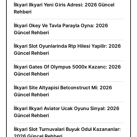
İlkyari Ilkyari Yeni Giris Adresi: 2026 Güncel
Rehberi
İlkyari Okey Ve Tavla Parayla Oyna: 2026
Güncel Rehberi
İlkyari Slot Oyunlarinda Rtp Hilesi Yapilir: 2026
Güncel Rehberi
İlkyari Gates Of Olympus 5000x Kazanc: 2026
Güncel Rehberi
İlkyari Site Altyapisi Betconstruct Mi: 2026
Güncel Rehberi
İlkyari Ilkyari Aviator Ucak Oyunu Sinyal: 2026
Güncel Rehberi
İlkyari Slot Turnuvalari Buyuk Odul Kazananlar:
2026 Güncel Rehberi