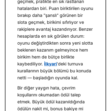
geçmek, pratikte en sık rastlanan
hatalardan biri. Puan biriktirilen oyunu
bırakıp daha "şanslı" görünen bir
slota geçmek, birikimi sıfırlıyor ve
rakiplere avantaj kazandırıyor. Benzer
hesaplarda en sık görülen durum:
oyunu değiştirdikten sonra yeni slotta
beklenen kazanım gelmeyince hem
birikim hem de bütçe birlikte
kaybediliyor.
İlkyari
'deki turnuva
kurallarının büyük bölümü bu konuda
netti — başladığın oyunda kal.
Bir diğer yaygın hata, çevrim
koşullarını okumadan ödül talep
etmek. Büyük ödül kazanıldığında
ödülün nakit mi, bonus bakiye mi