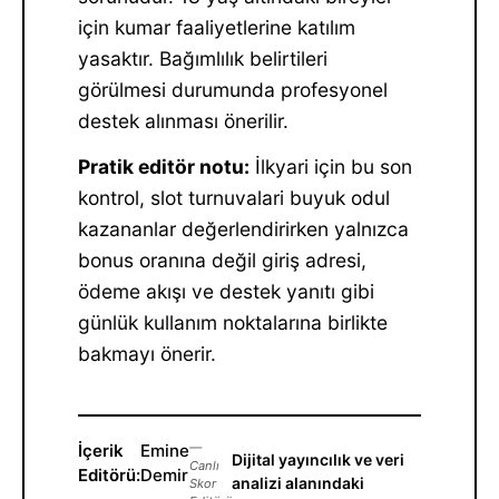
için kumar faaliyetlerine katılım
yasaktır. Bağımlılık belirtileri
görülmesi durumunda profesyonel
destek alınması önerilir.
Pratik editör notu:
İlkyari için bu son
kontrol, slot turnuvalari buyuk odul
kazananlar değerlendirirken yalnızca
bonus oranına değil giriş adresi,
ödeme akışı ve destek yanıtı gibi
günlük kullanım noktalarına birlikte
bakmayı önerir.
İçerik
Emine
—
Dijital yayıncılık ve veri
Canlı
Editörü:
Demir
analizi alanındaki
Skor