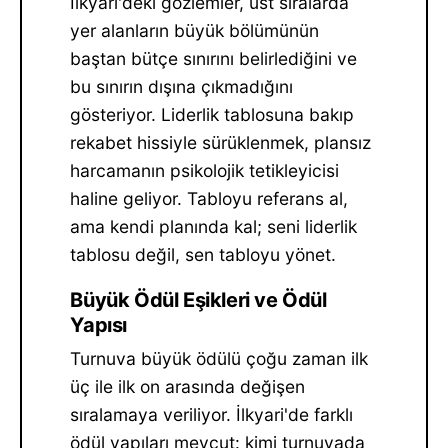
İlkyari'deki gözlemler, üst sıralarda
yer alanların büyük bölümünün
baştan bütçe sınırını belirlediğini ve
bu sınırın dışına çıkmadığını
gösteriyor. Liderlik tablosuna bakıp
rekabet hissiyle sürüklenmek, plansız
harcamanın psikolojik tetikleyicisi
haline geliyor. Tabloyu referans al,
ama kendi planında kal; seni liderlik
tablosu değil, sen tabloyu yönet.
Büyük Ödül Eşikleri ve Ödül
Yapısı
Turnuva büyük ödülü çoğu zaman ilk
üç ile ilk on arasında değişen
sıralamaya veriliyor. İlkyari'de farklı
ödül yapıları mevcut: kimi turnuvada