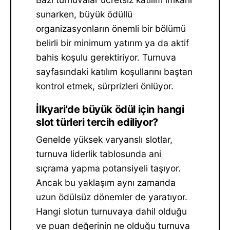
sunarken, büyük ödüllü
organizasyonların önemli bir bölümü
belirli bir minimum yatırım ya da aktif
bahis koşulu gerektiriyor. Turnuva
sayfasındaki katılım koşullarını baştan
kontrol etmek, sürprizleri önlüyor.
İlkyari'de büyük ödül için hangi
slot türleri tercih ediliyor?
Genelde yüksek varyanslı slotlar,
turnuva liderlik tablosunda ani
sıçrama yapma potansiyeli taşıyor.
Ancak bu yaklaşım aynı zamanda
uzun ödülsüz dönemler de yaratıyor.
Hangi slotun turnuvaya dahil olduğu
ve puan değerinin ne olduğu turnuva