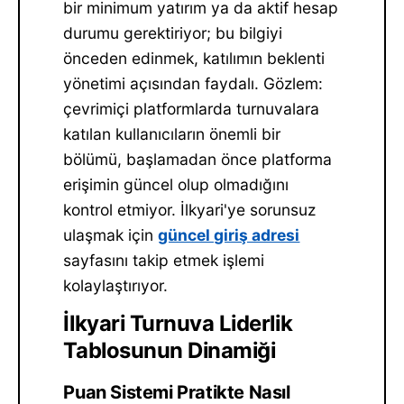
bir minimum yatırım ya da aktif hesap
durumu gerektiriyor; bu bilgiyi
önceden edinmek, katılımın beklenti
yönetimi açısından faydalı. Gözlem:
çevrimiçi platformlarda turnuvalara
katılan kullanıcıların önemli bir
bölümü, başlamadan önce platforma
erişimin güncel olup olmadığını
kontrol etmiyor. İlkyari'ye sorunsuz
ulaşmak için
güncel giriş adresi
sayfasını takip etmek işlemi
kolaylaştırıyor.
İlkyari Turnuva Liderlik
Tablosunun Dinamiği
Puan Sistemi Pratikte Nasıl