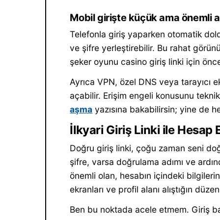
Mobil girişte küçük ama önemli ay
Telefonla giriş yaparken otomatik dold
ve şifre yerleştirebilir. Bu rahat görü
şeker oyunu casino giriş linki için ön
Ayrıca VPN, özel DNS veya tarayıcı ek
açabilir. Erişim engeli konusunu tekn
aşma
yazısına bakabilirsin; yine de he
İlkyari Giriş Linki ile Hesap
Doğru giriş linki, çoğu zaman seni doğ
şifre, varsa doğrulama adımı ve ard
önemli olan, hesabın içindeki bilgiler
ekranları ve profil alanı alıştığın düz
Ben bu noktada acele etmem. Giriş ba