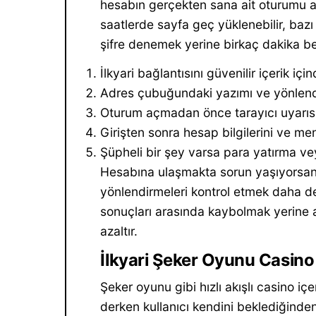
hesabın gerçekten sana ait oturumu a
saatlerde sayfa geç yüklenebilir, bazı
şifre denemek yerine birkaç dakika be
İlkyari bağlantısını güvenilir içerik içi
Adres çubuğundaki yazımı ve yönlendi
Oturum açmadan önce tarayıcı uyarısı
Girişten sonra hesap bilgilerini ve men
Şüpheli bir şey varsa para yatırma v
Hesabına ulaşmakta sorun yaşıyorsa
yönlendirmeleri kontrol etmek daha der
sonuçları arasında kaybolmak yerine a
azaltır.
İlkyari Şeker Oyunu Casin
Şeker oyunu gibi hızlı akışlı casino içe
derken kullanıcı kendini beklediğinden