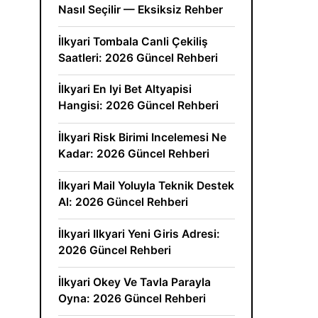
Nasıl Seçilir — Eksiksiz Rehber
İlkyari Tombala Canli Çekiliş
Saatleri: 2026 Güncel Rehberi
İlkyari En Iyi Bet Altyapisi
Hangisi: 2026 Güncel Rehberi
İlkyari Risk Birimi Incelemesi Ne
Kadar: 2026 Güncel Rehberi
İlkyari Mail Yoluyla Teknik Destek
Al: 2026 Güncel Rehberi
İlkyari Ilkyari Yeni Giris Adresi:
2026 Güncel Rehberi
İlkyari Okey Ve Tavla Parayla
Oyna: 2026 Güncel Rehberi