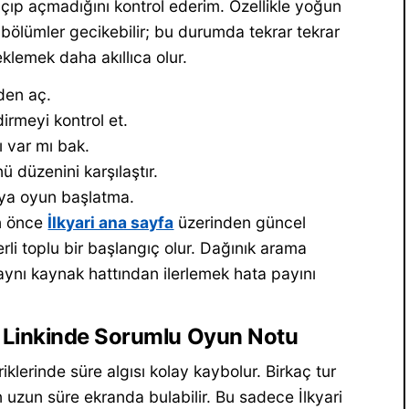
çıp açmadığını kontrol ederim. Özellikle yoğun
 bölümler gecikebilir; bu durumda tekrar tekrar
klemek daha akıllıca olur.
nden aç.
rmeyi kontrol et.
 var mı bak.
ü düzenini karşılaştır.
eya oyun başlatma.
n önce
İlkyari ana sayfa
üzerinden güncel
li toplu bir başlangıç olur. Dağınık arama
ynı kaynak hattından ilerlemek hata payını
o Linkinde Sorumlu Oyun Notu
riklerinde süre algısı kolay kaybolur. Birkaç tur
 uzun süre ekranda bulabilir. Bu sadece İlkyari