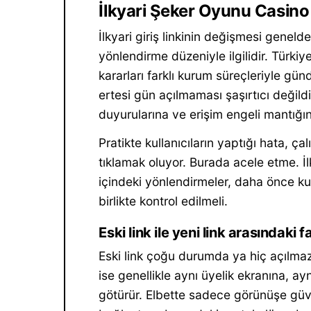
İlkyari Şeker Oyunu Casino 
İlkyari giriş linkinin değişmesi geneld
yönlendirme düzeniyle ilgilidir. Türkiy
kararları farklı kurum süreçleriyle gü
ertesi gün açılmaması şaşırtıcı değild
duyurularına ve erişim engeli mantığın
Pratikte kullanıcıların yaptığı hata, 
tıklamak oluyor. Burada acele etme. İl
içindeki yönlendirmeler, daha önce ku
birlikte kontrol edilmeli.
Eski link ile yeni link arasındaki f
Eski link çoğu durumda ya hiç açılmaz 
ise genellikle aynı üyelik ekranına, ay
götürür. Elbette sadece görünüşe güv