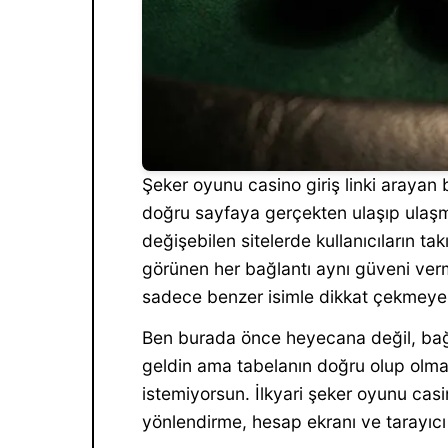
Şeker oyunu casino giriş linki arayan 
doğru sayfaya gerçekten ulaşıp ulaşma
değişebilen sitelerde kullanıcıların t
görünen her bağlantı aynı güveni vermi
sadece benzer isimle dikkat çekmeye 
Ben burada önce heyecana değil, bağl
geldin ama tabelanın doğru olup olma
istemiyorsun. İlkyari şeker oyunu casin
yönlendirme, hesap ekranı ve tarayıcı