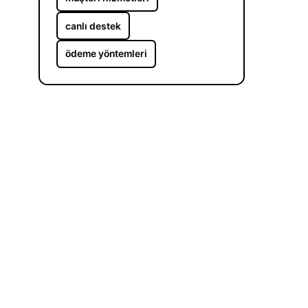
canlı destek
ödeme yöntemleri