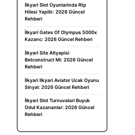
İlkyari Slot Oyunlarinda Rtp
Hilesi Yapilir: 2026 Güncel
Rehberi
İlkyari Gates Of Olympus 5000x
Kazanc: 2026 Güncel Rehberi
İlkyari Site Altyapisi
Betconstruct Mi: 2026 Güncel
Rehberi
İlkyari Ilkyari Aviator Ucak Oyunu
Sinyal: 2026 Güncel Rehberi
İlkyari Slot Turnuvalari Buyuk
Odul Kazananlar: 2026 Güncel
Rehberi