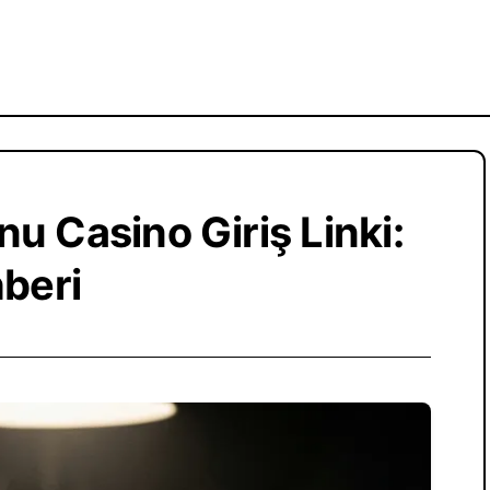
nu Casino Giriş Linki:
beri