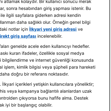
nı atlamak kolaydır. Bir kullanıcı sonucu merak
klar, sonra hesabından giriş yapması istenir. Bu
ile ilgili sayfalara giderken adresi kendin
llanman daha sağlıklı olur. Örneğin genel bilgi
daki notlar için
İlkyari yeni giriş adresi
ve
direkt giriş sayfası
incelenebilir.
arı genelde acele eden kullanıcıyı hedefler.
askı kuran ifadeler, özellikle sosyal medya
mi bilgilendirme ve internet güvenliği konusunda
al işlem, kimlik bilgisi veya şüpheli para hareketi
daha doğru bir referans noktasıdır.
lkyari içerikleri yetişkin kullanıcılara yöneliktir;
 bahis veya kampanya bağlantılı alanlardan uzak
ontrolden çıkıyorsa bunu hafife alma. Destek
iyi bir başlangıç olabilir.