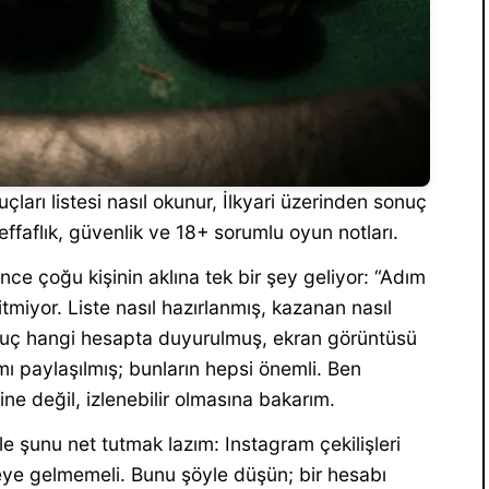
çları listesi nasıl okunur, İlkyari üzerinden sonuç
effaflık, güvenlik ve 18+ sorumlu oyun notları.
ince çoğu kişinin aklına tek bir şey geliyor: “Adım
tmiyor. Liste nasıl hazırlanmış, kazanan nasıl
sonuç hangi hesapta duyurulmuş, ekran görüntüsü
mı paylaşılmış; bunların hepsi önemli. Ben
ne değil, izlenebilir olmasına bakarım.
le şunu net tutmak lazım: Instagram çekilişleri
eleye gelmemeli. Bunu şöyle düşün; bir hesabı