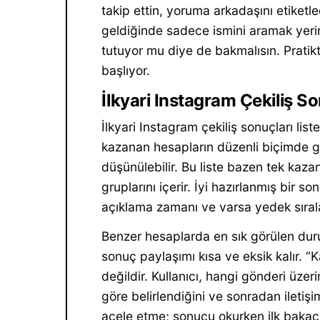
takip ettin, yoruma arkadaşını etiketle
geldiğinde sadece ismini aramak yerine
tutuyor mu diye de bakmalısın. Pratikt
başlıyor.
İlkyari Instagram Çekiliş So
İlkyari Instagram çekiliş sonuçları li
kazanan hesapların düzenli biçimde gös
düşünülebilir. Bu liste bazen tek kaza
gruplarını içerir. İyi hazırlanmış bir so
açıklama zamanı ve varsa yedek sıral
Benzer hesaplarda en sık görülen duru
sonuç paylaşımı kısa ve eksik kalır. “
değildir. Kullanıcı, hangi gönderi üzer
göre belirlendiğini ve sonradan ileti
acele etme; sonucu okurken ilk bakaca