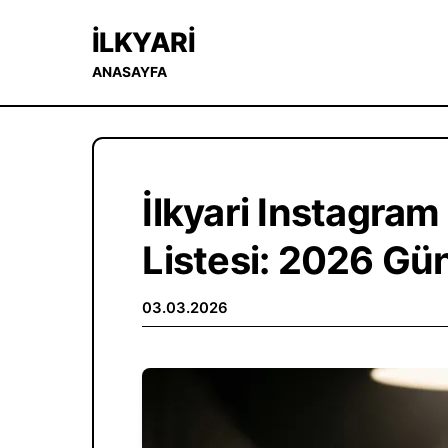
İLKYARI
ANASAYFA
İlkyari Instagram
Listesi: 2026 Gü
03.03.2026