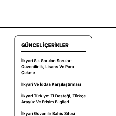
GÜNCEL İÇERIKLER
İlkyari Sık Sorulan Sorular:
Güvenilirlik, Lisans Ve Para
Çekme
İlkyari Ve İddaa Karşılaştırması
İlkyari Türkiye: Tl Desteği, Türkçe
Arayüz Ve Erişim Bilgileri
İlkyari Güvenilir Bahis Sitesi